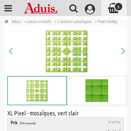
0
Aduis
> Loisirs créatifs
> Créations plastiques
> Pixel Hobby
> XL P
XL Pixel - mosaïques, vert clair
Prix
N° 607759
(TVA comprise)