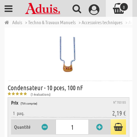
0
Aduis
> Techno & Travaux Manuels
> Accessoires techniques
> Acce
Condensateur - 10 pces, 100 nF
(1 évaluations)
Prix
N° 703185
(TVA comprise)
2,19 €
1
paq.
Quantité