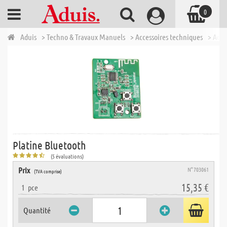
0
Aduis
> Techno & Travaux Manuels
> Accessoires techniques
> Acce
Platine Bluetooth
(5 évaluations)
Prix
N° 703061
(TVA comprise)
15,35 €
1
pce
Quantité