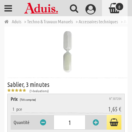
0
Aduis
> Techno & Travaux Manuels
> Accessoires techniques
> Autr
Sablier, 3 minutes
(1 évaluations)
Prix
N° 307204
(TVA comprise)
1,65 €
1
pce
Quantité