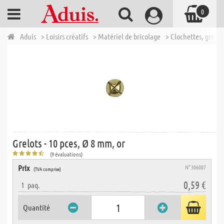
0
Aduis
> Loisirs créatifs
> Matériel de bricolage
> Clochettes, grelot
Grelots - 10 pces, Ø 8 mm, or
(9 évaluations)
Prix
N° 306007
(TVA comprise)
0,59 €
1
paq.
Quantité