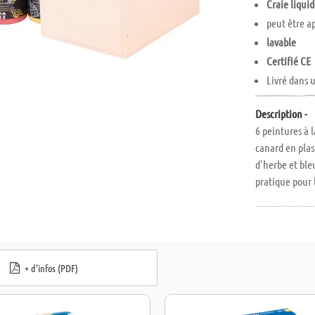
Craie liquid
peut être a
lavable
Certifié CE
Livré dans 
Description -
6 peintures à l
canard en plas
d'herbe et bleu
pratique pour 
l'asphalte et 
couleur vive, 
craie peut être
partir de 30°C.
+ d'infos (PDF)