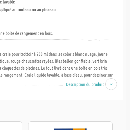
e lavable
ppliqué au
rouleau ou au pinceau
une boîte de rangement en bois.
a craie pour trottoir à 200 ml dans les coloris blanc nuage, jaune
tique, rouge chaussettes rayées, lilas ballon gonflable, vert brin
 claquettes de piscines. Le tout livré dans une boîte en bois très
le rangement. Craie liquide lavable, à base d'eau, pour dessiner sur
les surfaces pavées. Cette craie liquide de rue sèche rapidement, est de
Description du produit
testée dermatologiquement, vegan et sans paraben. La peinture à la
 enlevée avec de l'eau et une brosse et peut être lavée sur les textiles à
 Certifié CE (directive relative aux jouets).