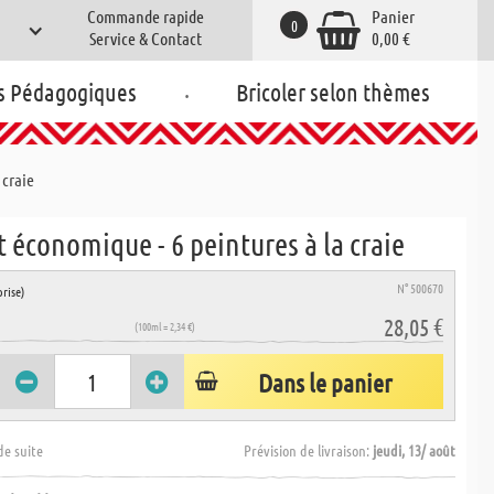
Commande rapide
Panier
0
Service & Contact
0,00 €
.
s Pédagogiques
Bricoler selon thèmes
 craie
t économique - 6 peintures à la craie
N° 500670
rise)
28,05 €
(100ml = 2,34 €)
Dans le panier
de suite
Prévision de livraison:
jeudi, 13/ août