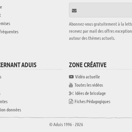
e
t
emises
Abonnez-vous gratuitement à la lettr
recevez par mail des offres exceptio
fréquentes
autour des thèmes actuels.
CERNANT ADUIS
ZONE CRÉATIVE
s
Vidéo actuelle
Toutes les vidéos
s
Idées de bricolage
ntes
Fiches Pédagogiques
tion données
© Aduis 1996 - 2026