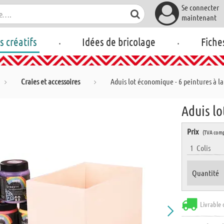
Se connecter
maintenant
.
.
rs créatifs
Idées de bricolage
Fiche
Craies et accessoires
Aduis lot économique - 6 peintures à la
Aduis lo
Prix
(TVA comp
1
Colis
Quantité
Livrable 