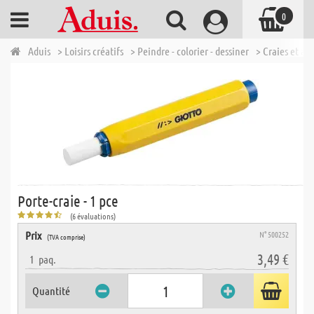
0
Aduis
> Loisirs créatifs
> Peindre - colorier - dessiner
> Craies et ac
Porte-craie - 1 pce
(6 évaluations)
Prix
N° 500252
(TVA comprise)
3,49 €
1
paq.
Quantité