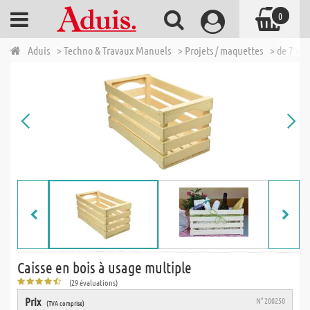
0
Aduis
> Techno & Travaux Manuels
> Projets / maquettes
> de 7 à 1
Caisse en bois à usage multiple
(29 évaluations)
Prix
N° 200250
(TVA comprise)