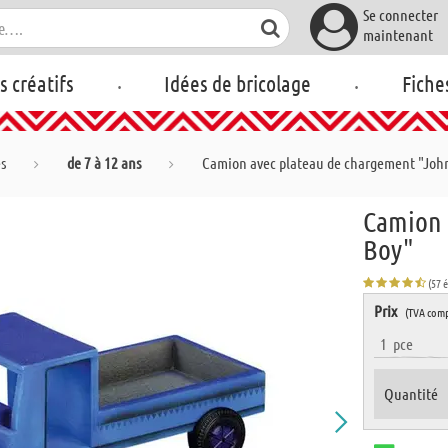
Se connecter
maintenant
.
.
rs créatifs
Idées de bricolage
Fiche
es
de 7 à 12 ans
Camion avec plateau de chargement "Joh
Camion 
Boy"
(57 
Prix
(TVA comp
1
pce
Quantité