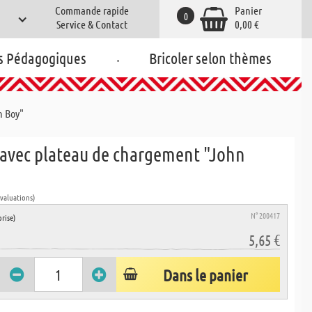
Commande rapide
Panier
0
Service & Contact
0,00 €
.
s Pédagogiques
Bricoler selon thèmes
n Boy"
avec plateau de chargement "John
évaluations)
N° 200417
rise)
5,65 €
Dans le panier