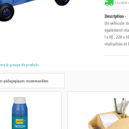
Livrable 
Description -
Un véhicule si
également réal
l x H) : 220 x
réalisation et 
vers le groupe de produits
hes pédagogiques recommandées