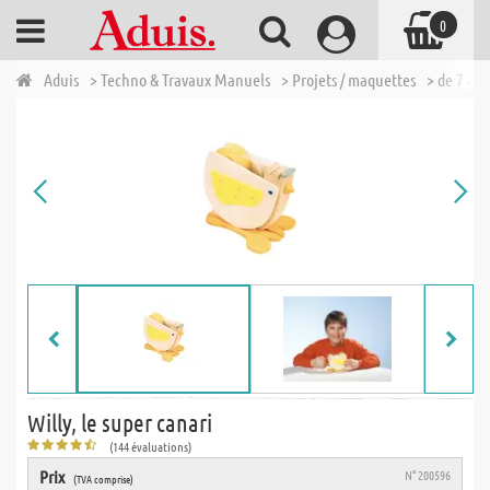
0
Aduis
> Techno & Travaux Manuels
> Projets / maquettes
> de 7 à 1
Willy, le super canari
(144 évaluations)
Prix
N° 200596
(TVA comprise)