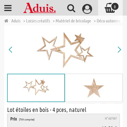
0
Aduis
> Loisirs créatifs
> Matériel de bricolage
> Déco automne, No
Lot étoiles en bois - 4 pces, naturel
Prix
N° 607987
(TVA comprise)