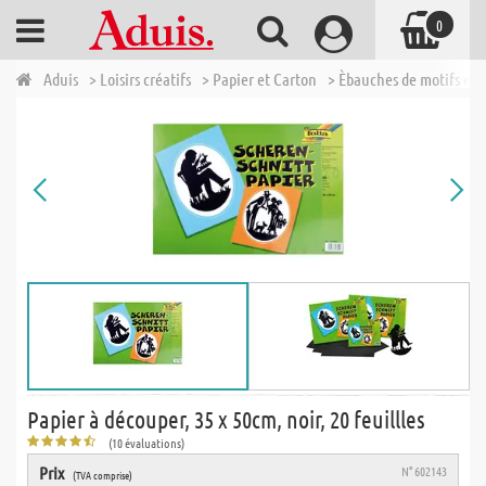
0
Aduis
> Loisirs créatifs
> Papier et Carton
> Èbauches de motifs et 
Papier à découper, 35 x 50cm, noir, 20 feuillles
(10 évaluations)
Prix
N° 602143
(TVA comprise)