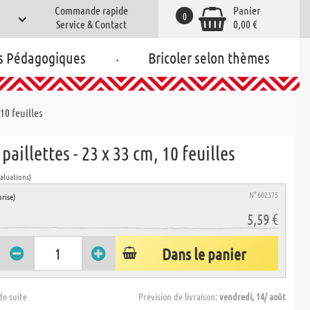
Commande rapide
Panier
0
Service & Contact
0,00 €
.
s Pédagogiques
Bricoler selon thèmes
 10 feuilles
 paillettes - 23 x 33 cm, 10 feuilles
valuations)
N° 602375
rise)
5,59 €
Dans le panier
de suite
Prévision de livraison:
vendredi, 14/ août