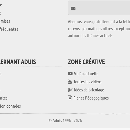
e
t
emises
Abonnez-vous gratuitement à la lettr
recevez par mail des offres exceptio
fréquentes
autour des thèmes actuels.
CERNANT ADUIS
ZONE CRÉATIVE
s
Vidéo actuelle
Toutes les vidéos
s
Idées de bricolage
ntes
Fiches Pédagogiques
tion données
© Aduis 1996 - 2026