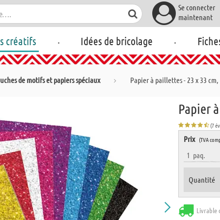
Se connecter
maintenant
.
.
rs créatifs
Idées de bricolage
Fiche
uches de motifs et papiers spéciaux
Papier à paillettes - 23 x 33 cm,
Papier à
(7 é
Prix
(TVA comp
1
paq.
Quantité
Livrable 