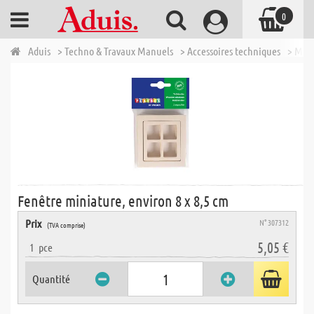
0
Aduis
> Techno & Travaux Manuels
> Accessoires techniques
> Modé
Fenêtre miniature, environ 8 x 8,5 cm
Prix
N° 307312
(TVA comprise)
5,05 €
1
pce
Quantité