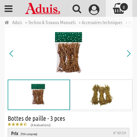
0
Aduis
> Techno & Travaux Manuels
> Accessoires techniques
> Modé
Bottes de paille - 3 pces
(4 évaluations)
Prix
N° 307229
(TVA comprise)