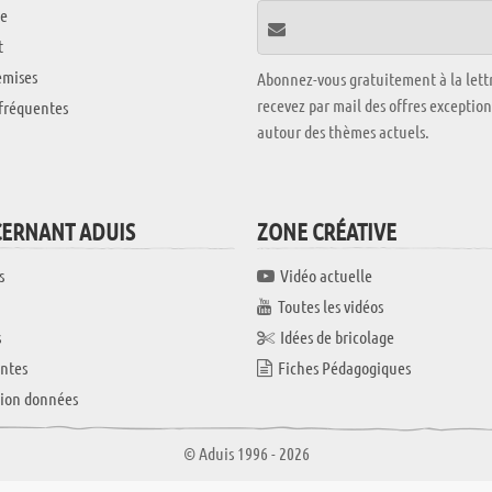
e
t
emises
Abonnez-vous gratuitement à la lettr
recevez par mail des offres exceptio
fréquentes
autour des thèmes actuels.
CERNANT ADUIS
ZONE CRÉATIVE
s
Vidéo actuelle
Toutes les vidéos
s
Idées de bricolage
ntes
Fiches Pédagogiques
tion données
© Aduis 1996 - 2026