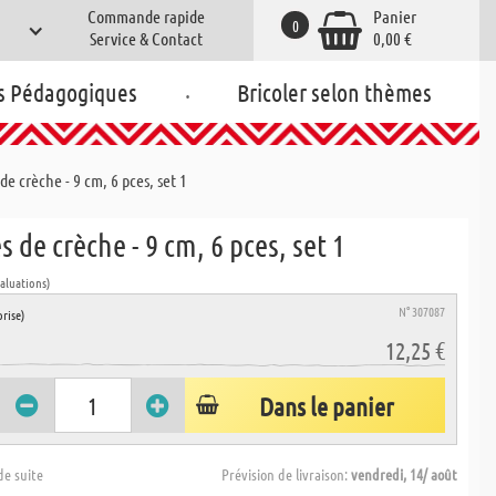
Commande rapide
Panier
0
Service & Contact
0,00 €
.
s Pédagogiques
Bricoler selon thèmes
de crèche - 9 cm, 6 pces, set 1
s de crèche - 9 cm, 6 pces, set 1
valuations)
N° 307087
rise)
12,25 €
Dans le panier
de suite
Prévision de livraison:
vendredi, 14/ août