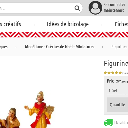
Se connecter
maintenant
.
.
rs créatifs
Idées de bricolage
Fiche
iques
Modélisme - Crèches de Noël - Miniatures
Figurines 
Figurine
(3 é
Prix
(TVA comp
1
Set
Quantité
Livrable 