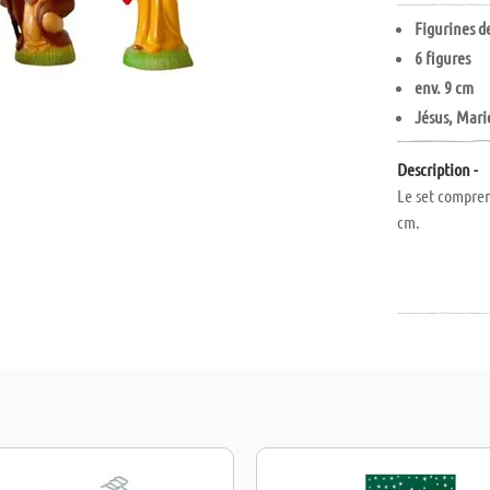
Figurines d
6 figures
env. 9 cm
Jésus, Mari
Description -
Le set compren
cm.