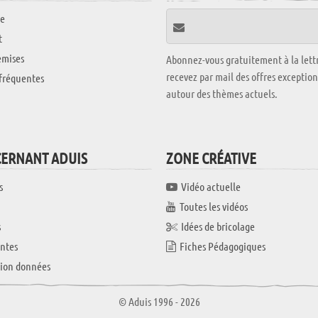
e
t
emises
Abonnez-vous gratuitement à la lettr
recevez par mail des offres exceptio
fréquentes
autour des thèmes actuels.
CERNANT ADUIS
ZONE CRÉATIVE
s
Vidéo actuelle
Toutes les vidéos
s
Idées de bricolage
ntes
Fiches Pédagogiques
tion données
© Aduis 1996 - 2026