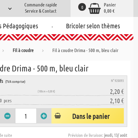
Commande rapide
Panier
0
Service & Contact
0,00 €
.
s Pédagogiques
Bricoler selon thèmes
Fil à coudre
Fil à coudre Drima - 500 m, bleu clair
udre Drima - 500 m, bleu clair
fs
N° 920893
(TVA comprise)
2,20 €
(100cm = 0,00 €)
2,10 €
0
pces
Dans le panier
de suite
Prévision de livraison:
jeudi, 13/ août