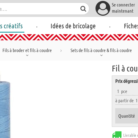
Se connecter
maintenant
.
.
rs créatifs
Idées de bricolage
Fiche
Fils à broder et fils à coudre
Sets de fils à coudre & fils à coudre
Fil à co
Prix dégressi
1
pce
à partir de
1
Quantité
Livrable 