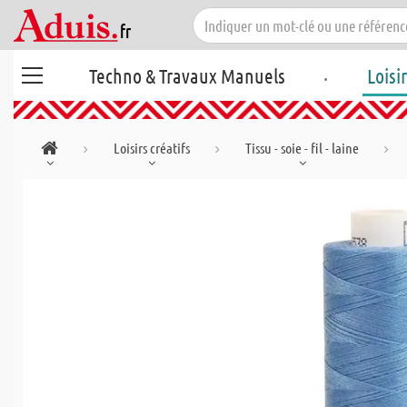
.
Techno & Travaux Manuels
Loisi
Loisirs créatifs
Tissu - soie - fil - laine