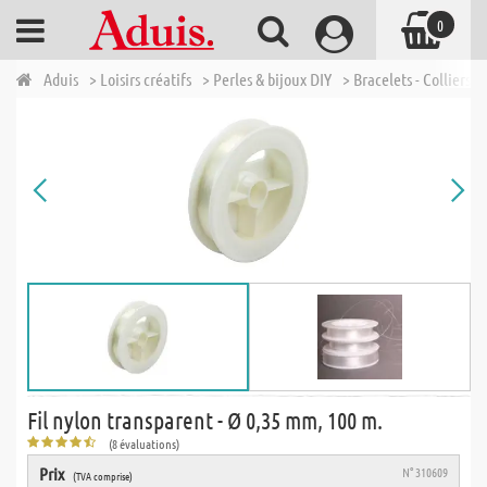
0
Aduis
> Loisirs créatifs
> Perles & bijoux DIY
> Bracelets - Colliers -
Fil nylon transparent - Ø 0,35 mm, 100 m.
(8 évaluations)
Prix
N° 310609
(TVA comprise)