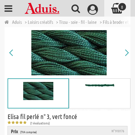
0
Aduis
> Loisirs créatifs
> Tissu - soie - fil - laine
> Fils à broder et fil
Elisa fil perlé n° 3, vert foncé
(1 évaluations)
Prix
N° 910176
(TVA comprise)