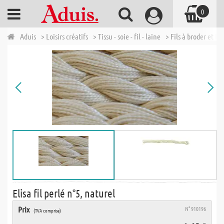
0
Aduis
> Loisirs créatifs
> Tissu - soie - fil - laine
> Fils à broder et fil
Elisa fil perlé n°5, naturel
Prix
N° 910196
(TVA comprise)