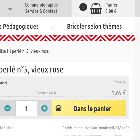
Commande rapide
Panier
0
Service & Contact
0,00 €
.
s Pédagogiques
Bricoler selon thèmes
lisa fil perlé n°5, vieux rose
 perlé n°5, vieux rose
N° 910754
rise)
1,65 €
(100cm = 0,07 €)
Dans le panier
de suite
Prévision de livraison:
vendredi, 14/ août