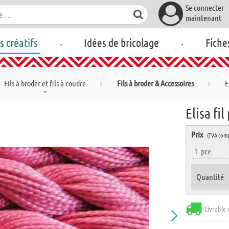
Se connecter
maintenant
.
.
rs créatifs
Idées de bricolage
Fiche
Fils à broder et fils à coudre
Fils à broder & Accessoires
E
Elisa fil
Prix
(TVA comp
1
pce
Quantité
Livrable 