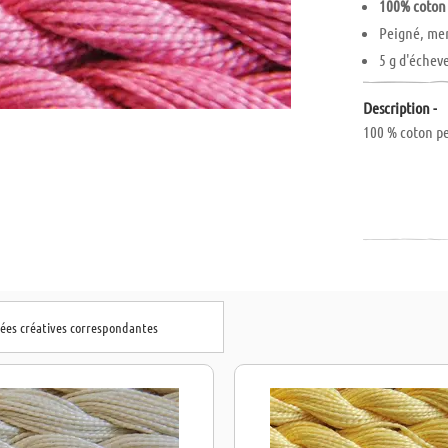
100% coton
Peigné, mer
5 g d'échev
Description -
100 % coton pe
dées créatives correspondantes