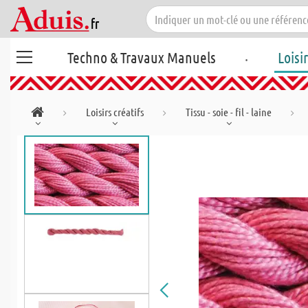
.
Techno & Travaux Manuels
Loisi
Loisirs créatifs
Tissu - soie - fil - laine