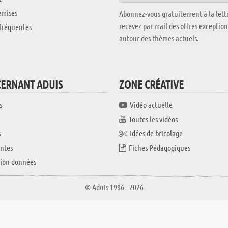
emises
Abonnez-vous gratuitement à la lettr
recevez par mail des offres exceptio
fréquentes
autour des thèmes actuels.
CERNANT ADUIS
ZONE CRÉATIVE
s
Vidéo actuelle
Toutes les vidéos
s
Idées de bricolage
ntes
Fiches Pédagogiques
tion données
© Aduis 1996 - 2026