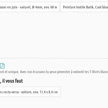
nouer en jute - naturel, Ø 4mm, env. 60 m
Peinture textile Batik, Cool blu
el et unique. Avec nos écussons tu peux pimenter à volonté tes T-Shirts blan
 il vous faut
s recto-verso - voiture, env. 11,4 x 8,4 cm