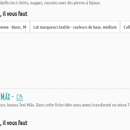
ellis tes t-shirts, nappes, coussins avec des pierres à bijoux.
 il vous faut
homme - blanc, M
Lot marqueurs textile - couleurs de base, médium
Col
 Mäx -
eurs Javana Texi Mäx. Dans cette fiche-idée nous avons transformé un vieux 
 il vous faut