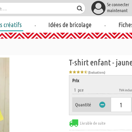
Se connecter
maintenant
.
.
rs créatifs
Idées de bricolage
Fiche
T-shirt enfant - jaune
(Evaluations)
Prix
1
pce
TVA inclu
Quantité
Livrable de suite