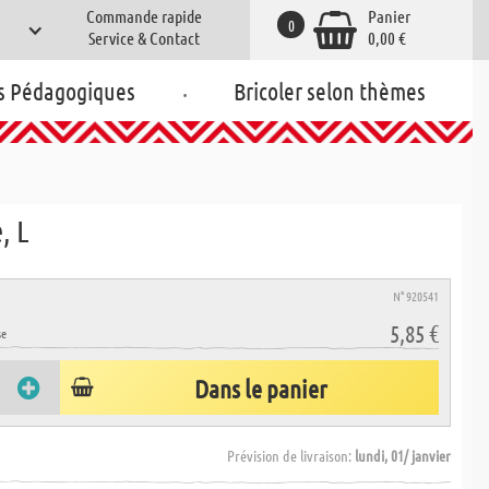
Commande rapide
Panier
0
Service & Contact
0,00 €
.
s Pédagogiques
Bricoler selon thèmes
, L
N° 920541
5,85 €
se
Dans le panier
Prévision de livraison:
lundi, 01/ janvier