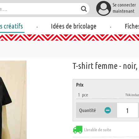
Se connecter
maintenant
.
.
rs créatifs
Idées de bricolage
Fiche
T-shirt femme - noir,
Prix
1
pce
TVA inclu
Quantité
Livrable de suite