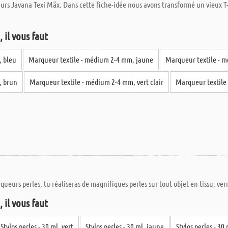
eurs Javana Texi Mäx. Dans cette fiche-idée nous avons transformé un vieux 
 il vous faut
, bleu
Marqueur textile - médium 2-4 mm, jaune
Marqueur textile - 
, brun
Marqueur textile - médium 2-4 mm, vert clair
Marqueur textile 
queurs perles, tu réaliseras de magnifiques perles sur tout objet en tissu, ver
 il vous faut
Stylos perles - 30 ml, vert
Stylos perles - 30 ml, jaune
Stylos perles - 30