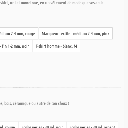
T-shirt, uni et monotone, en un vêtement de mode que vos amis
médium 2-4 mm, rouge
Marqueur textile - médium 2-4 mm, pink
- fin 1-2 mm, noir
T-shirt homme - blanc, M
re, bois, céramique ou autre de ton choix !
 ml, rouge
Stylos perles - 30 ml, noir
Stylos perles - 30 ml, argent