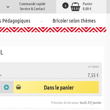
Commande rapide
Panier
0
Service & Contact
0,00 €
.
s Pédagogiques
Bricoler selon thèmes
 L
N° 530464
7,55 €
se
Dans le panier
Prévision de livraison:
lundi, 01/ janvier