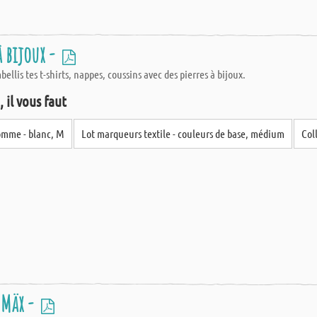
à bijoux -
ellis tes t-shirts, nappes, coussins avec des pierres à bijoux.
 il vous faut
homme - blanc, M
Lot marqueurs textile - couleurs de base, médium
Col
 Mäx -