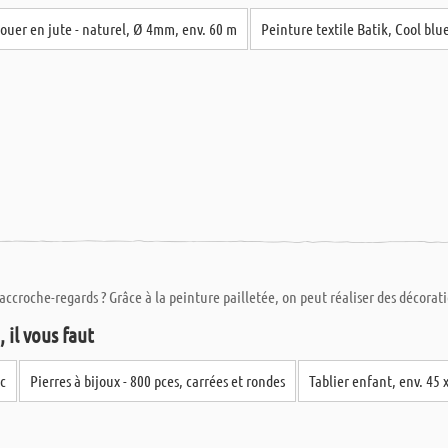
nouer en jute - naturel, Ø 4mm, env. 60 m
Peinture textile Batik, Cool blu
croche-regards ? Grâce à la peinture pailletée, on peut réaliser des décorat
 il vous faut
nc
Pierres à bijoux - 800 pces, carrées et rondes
Tablier enfant, env. 45 