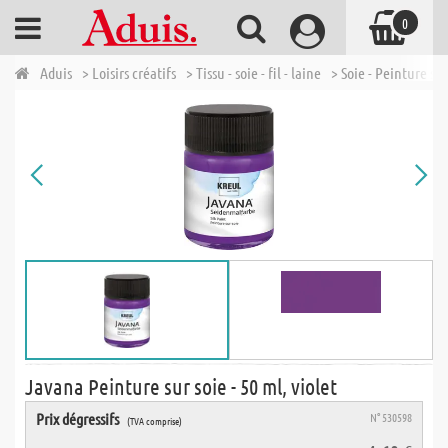
0
Aduis
> Loisirs créatifs
> Tissu - soie - fil - laine
> Soie - Peinture sur
Javana Peinture sur soie - 50 ml, violet
Prix dégressifs
N° 530598
(TVA comprise)