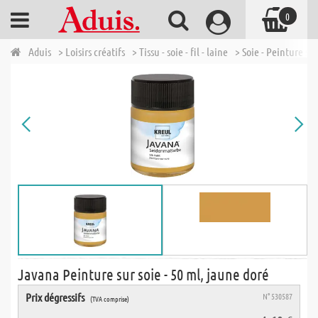
0
Aduis
> Loisirs créatifs
> Tissu - soie - fil - laine
> Soie - Peinture sur
Javana Peinture sur soie - 50 ml, jaune doré
Prix dégressifs
N° 530587
(TVA comprise)