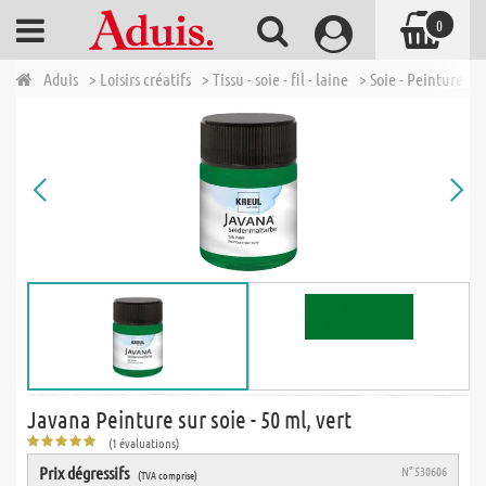
0
Aduis
> Loisirs créatifs
> Tissu - soie - fil - laine
> Soie - Peinture sur
Javana Peinture sur soie - 50 ml, vert
(1 évaluations)
Prix dégressifs
N° 530606
(TVA comprise)