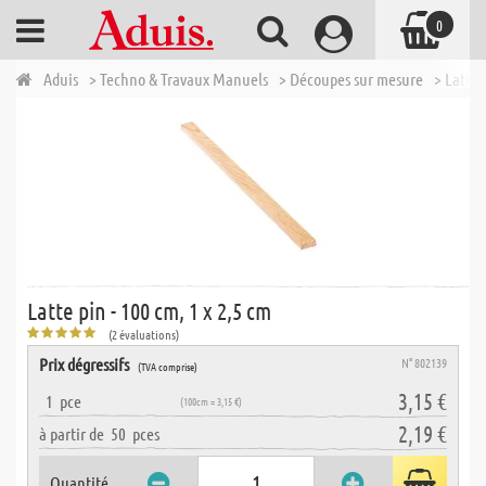
0
Aduis
> Techno & Travaux Manuels
> Découpes sur mesure
> Lattes
Latte pin - 100 cm, 1 x 2,5 cm
(2 évaluations)
Prix dégressifs
N° 802139
(TVA comprise)
3,15 €
1
pce
(100cm = 3,15 €)
2,19 €
à partir de
50
pces
Quantité