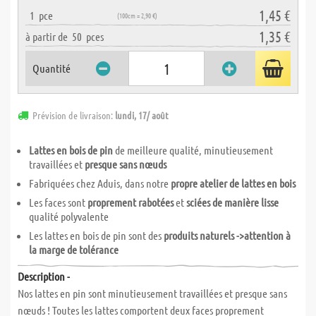
1,45 €
1
pce
(100cm = 2,90 €)
1,35 €
à partir de
50
pces
Quantité
Prévision de livraison:
lundi, 17/ août
Lattes en bois de pin
de meilleure qualité, minutieusement
travaillées et
presque sans nœuds
Fabriquées chez Aduis, dans notre
propre atelier de lattes en bois
Les faces sont
proprement rabotées
et
sciées de manière lisse
qualité polyvalente
Les lattes en bois de pin sont des
produits naturels ->attention à
la marge de tolérance
Description -
Nos lattes en pin sont minutieusement travaillées et presque sans
nœuds ! Toutes les lattes comportent deux faces proprement