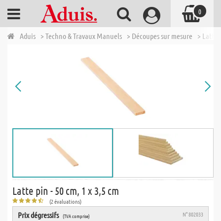
0
Aduis
> Techno & Travaux Manuels
> Découpes sur mesure
> Lattes
Latte pin - 50 cm, 1 x 3,5 cm
(2 évaluations)
Prix dégressifs
N° 802033
(TVA comprise)