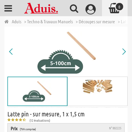
0
Aduis
> Techno & Travaux Manuels
> Découpes sur mesure
> Lattes
Latte pin - sur mesure, 1 x 1,5 cm
(12 évaluations)
Prix
N° 802225
(TVA comprise)