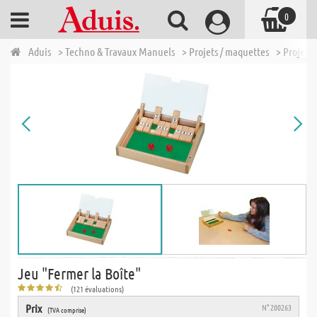
0
Aduis
> Techno & Travaux Manuels
> Projets / maquettes
> Projets 
Jeu "Fermer la Boîte"
(121 évaluations)
Prix
N° 200263
(TVA comprise)