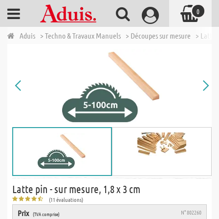
0
Aduis
> Techno & Travaux Manuels
> Découpes sur mesure
> Lattes
Latte pin - sur mesure, 1,8 x 3 cm
(11 évaluations)
Prix
N° 802260
(TVA comprise)