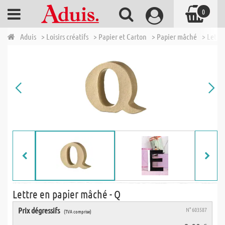
0
Aduis
> Loisirs créatifs
> Papier et Carton
> Papier mâché
> Lettr
Lettre en papier mâché - Q
Prix dégressifs
N° 603587
(TVA comprise)