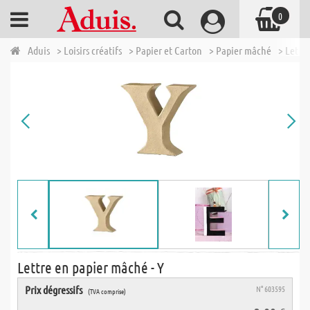
0
Aduis
> Loisirs créatifs
> Papier et Carton
> Papier mâché
> Lettr
Lettre en papier mâché - Y
Prix dégressifs
N° 603595
(TVA comprise)