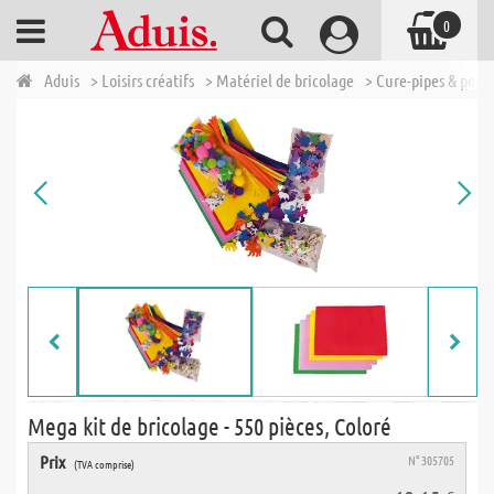
0
Aduis
> Loisirs créatifs
> Matériel de bricolage
> Cure-pipes & pom
Mega kit de bricolage - 550 pièces, Coloré
Prix
N° 305705
(TVA comprise)