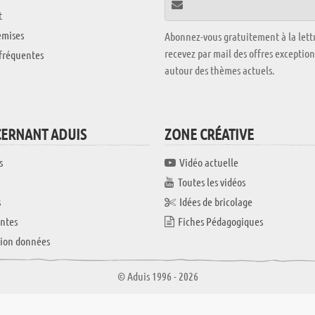
t
emises
Abonnez-vous gratuitement à la lettr
recevez par mail des offres exceptio
fréquentes
autour des thèmes actuels.
CERNANT ADUIS
ZONE CRÉATIVE
s
Vidéo actuelle
Toutes les vidéos
s
Idées de bricolage
ntes
Fiches Pédagogiques
tion données
© Aduis 1996 - 2026