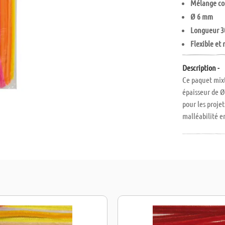
Mélange co
Ø 6 mm
Longueur 3
Flexible et
Description -
Ce paquet mixt
épaisseur de Ø
pour les projet
malléabilité e
d'autres idées 