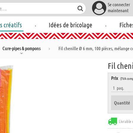
Se connecter
maintenant
.
.
rs créatifs
Idées de bricolage
Fiche
Cure-pipes & pompons
Fil chenille Ø 6 mm, 100 pièces, mélange c
Fil chen
Prix
(TVA comp
1
paq.
Quantité
Livrable 