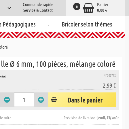
Commande rapide
Panier
0
Service & Contact
0,00 €
.
s Pédagogiques
Bricoler selon thèmes
oloré
ille Ø 6 mm, 100 pièces, mélange coloré
N° 305712
rise)
2,99 €
Dans le panier
de suite
Prévision de livraison:
jeudi, 13/ août