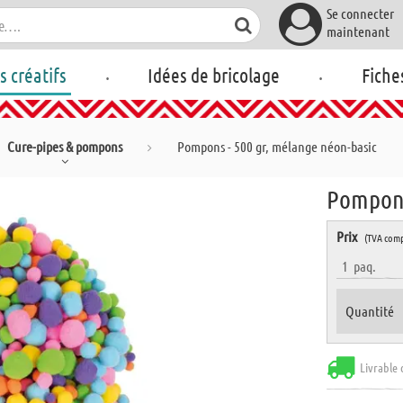
Se connecter
maintenant
.
.
rs créatifs
Idées de bricolage
Fiche
Cure-pipes & pompons
Pompons - 500 gr, mélange néon-basic
Pompons
Prix
(TVA comp
1
paq.
Quantité
Livrable 