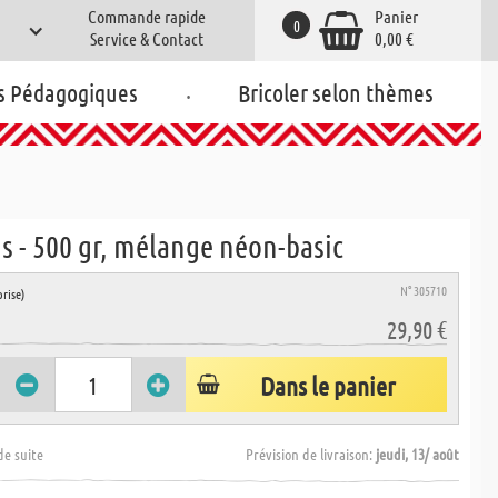
Commande rapide
Panier
0
Service & Contact
0,00 €
.
s Pédagogiques
Bricoler selon thèmes
 - 500 gr, mélange néon-basic
N° 305710
rise)
29,90 €
Dans le panier
de suite
Prévision de livraison:
jeudi, 13/ août