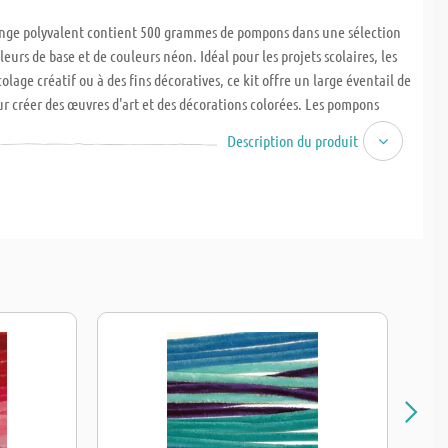
ange polyvalent contient 500 grammes de pompons dans une sélection
eurs de base et de couleurs néon. Idéal pour les projets scolaires, les
olage créatif ou à des fins décoratives, ce kit offre un large éventail de
our créer des œuvres d'art et des décorations colorées. Les pompons
ont parfaits pour permettre aux enfants de vivre une expérience de
Description du produit
fois ludique et éducative, qui stimule leur créativité et leur
 des couleurs.