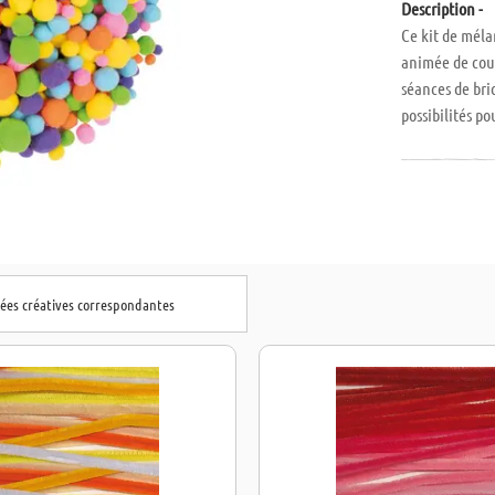
Description -
Ce kit de mél
animée de coul
séances de bric
possibilités p
multicolores s
bricolage à la 
compréhension
dées créatives correspondantes