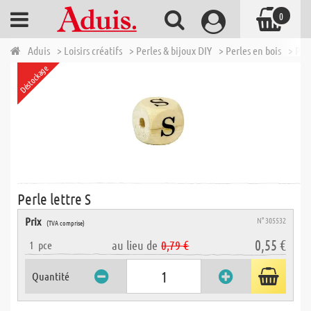
0
Aduis
> Loisirs créatifs
> Perles & bijoux DIY
> Perles en bois
> Perl
Déstockage
Perle lettre S
Prix
N° 305532
(TVA comprise)
0,55 €
au lieu de
0,79 €
1
pce
Quantité