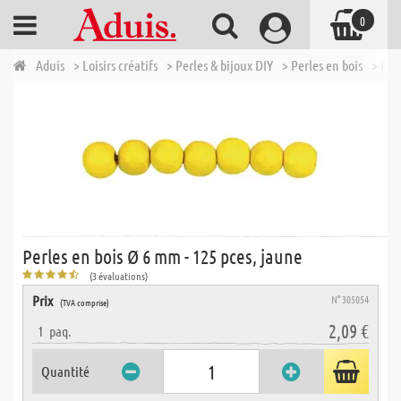
0
Aduis
> Loisirs créatifs
> Perles & bijoux DIY
> Perles en bois
> Per
Perles en bois Ø 6 mm - 125 pces, jaune
(3 évaluations)
Prix
N° 305054
(TVA comprise)
2,09 €
1
paq.
Quantité