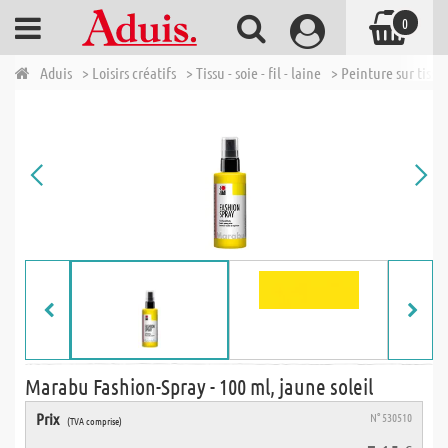
0
Aduis
> Loisirs créatifs
> Tissu - soie - fil - laine
> Peinture sur tissus
Marabu Fashion-Spray - 100 ml, jaune soleil
Prix
N° 530510
(TVA comprise)