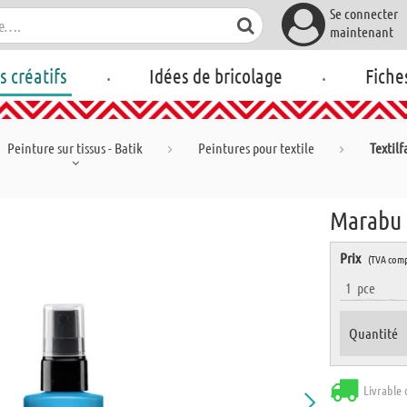
Se connecter
maintenant
.
.
rs créatifs
Idées de bricolage
Fiche
Peinture sur tissus - Batik
Peintures pour textile
Textil
Marabu F
Prix
(TVA comp
1
pce
Quantité
Livrable 