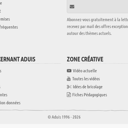
e
t
emises
Abonnez-vous gratuitement à la lettr
recevez par mail des offres exceptio
fréquentes
autour des thèmes actuels.
CERNANT ADUIS
ZONE CRÉATIVE
s
Vidéo actuelle
Toutes les vidéos
s
Idées de bricolage
ntes
Fiches Pédagogiques
tion données
© Aduis 1996 - 2026