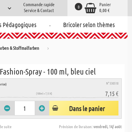
Commande rapide
Panier
0
Service & Contact
0,00 €
.
s Pédagogiques
Bricoler selon thèmes
farben & Stoffmalfarben
ashion-Spray - 100 ml, bleu ciel
N° 530518
rise)
7,15 €
(100ml = 7,15 €)
Dans le panier
de suite
Prévision de livraison:
vendredi, 14/ août