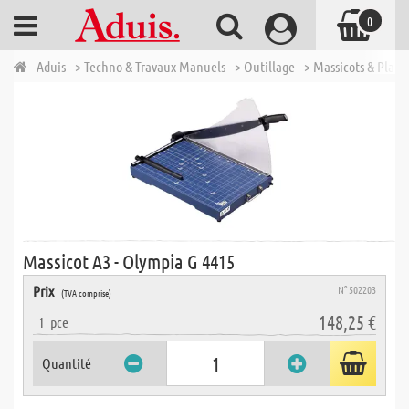
0
Aduis
> Techno & Travaux Manuels
> Outillage
> Massicots & Plasti
Massicot A3 - Olympia G 4415
Prix
N° 502203
(TVA comprise)
148,25 €
1
pce
Quantité