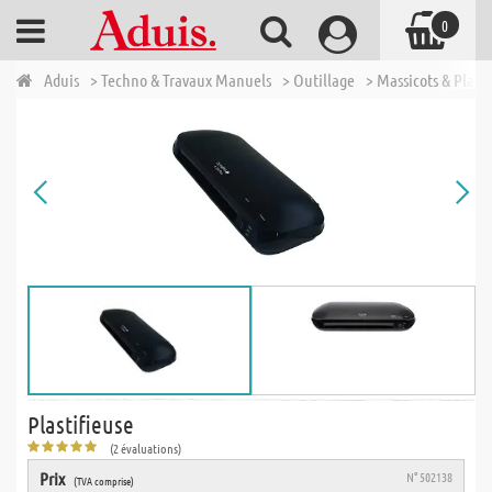
0
Aduis
> Techno & Travaux Manuels
> Outillage
> Massicots & Plasti
Plastifieuse
(2 évaluations)
Prix
N° 502138
(TVA comprise)