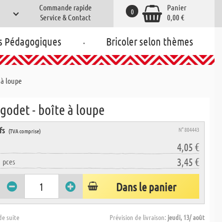
Commande rapide
Panier
0
Service & Contact
0,00 €
.
s Pédagogiques
Bricoler selon thèmes
 à loupe
godet - boîte à loupe
fs
N° 804443
(TVA comprise)
4,05 €
3,45 €
6
pces
Dans le panier
de suite
Prévision de livraison:
jeudi, 13/ août