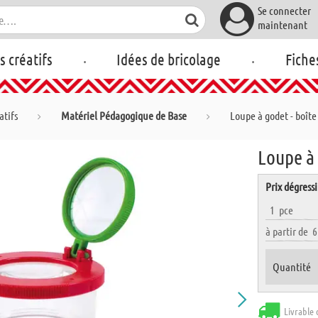
Se connecter
maintenant
.
.
rs créatifs
Idées de bricolage
Fiche
atifs
Matériel Pédagogique de Base
Loupe à godet - boîte
Loupe à 
Prix dégressi
1
pce
à partir de
Quantité
Livrable 