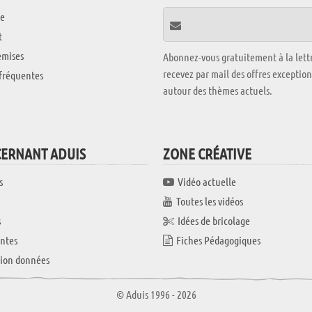
e
t
emises
Abonnez-vous gratuitement à la lettr
recevez par mail des offres exceptio
fréquentes
autour des thèmes actuels.
CERNANT ADUIS
ZONE CRÉATIVE
s
Vidéo actuelle
Toutes les vidéos
s
Idées de bricolage
ntes
Fiches Pédagogiques
tion données
© Aduis 1996 - 2026