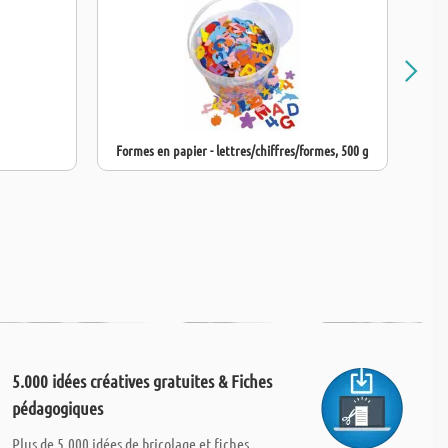
Formes en papier - lettres/chiffres/formes, 500 g
Se
5.000 idées créatives gratuites & Fiches
pédagogiques
Plus de 5.000 idées de bricolage et fiches