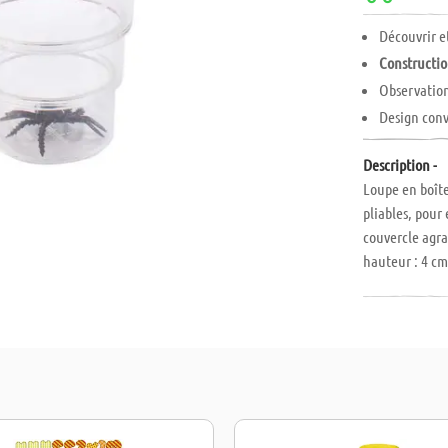
Découvrir e
Constructio
Observation
Design conv
Description -
Loupe en boîte
pliables, pour 
couvercle agra
hauteur : 4 cm
emportée. Ave
immédiatemen