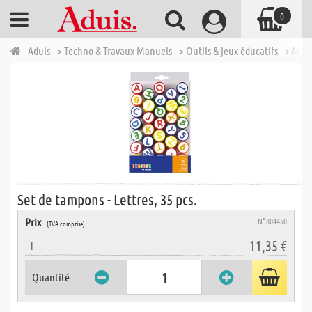
0
Aduis
> Techno & Travaux Manuels
> Outils & jeux éducatifs
> Maté
Set de tampons - Lettres, 35 pcs.
Prix
N° 804450
(TVA comprise)
11,35 €
1
Quantité