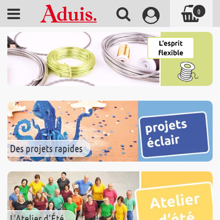
0
Des projets rapides
L'Atelier d'Été