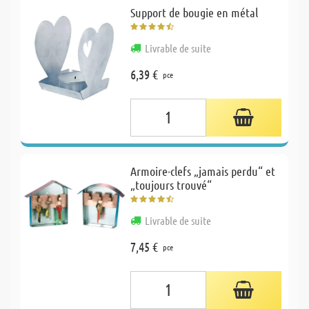
Support de bougie en métal
Livrable de suite
6,39 €
pce
Armoire-clefs „jamais perdu“ et
„toujours trouvé“
Livrable de suite
7,45 €
pce