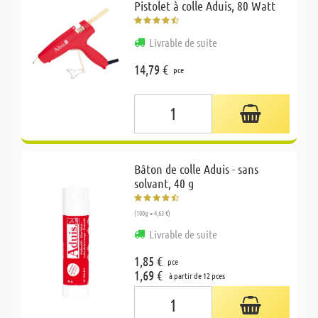
Pistolet à colle Aduis, 80 Watt
Livrable de suite
14,79 €
pce
Bâton de colle Aduis - sans
solvant, 40 g
(100g = 4,63 €)
Livrable de suite
1,85 €
pce
1,69 €
à partir de 12 pces