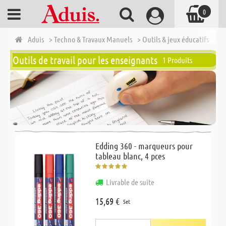
0
Aduis
> Techno & Travaux Manuels
> Outils & jeux éducatifs
> Ou
Outils de travail pour les enseignants
1 Produits
Edding 360 - marqueurs pour
tableau blanc, 4 pces
Livrable de suite
15,69 €
Set