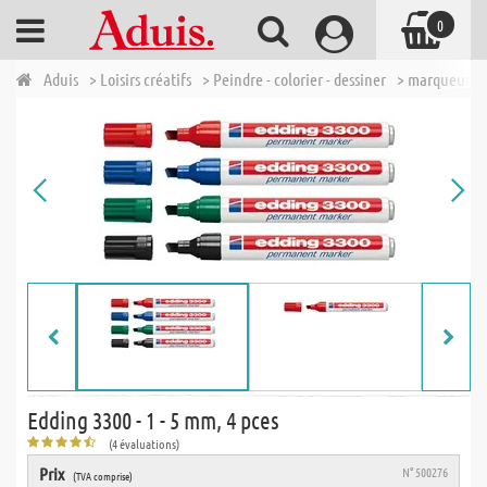
0
Aduis
> Loisirs créatifs
> Peindre - colorier - dessiner
> marqueur
Edding 3300 - 1 - 5 mm, 4 pces
(4 évaluations)
Prix
N° 500276
(TVA comprise)