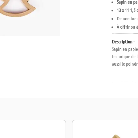
Sapin en p
13 x 11 1,5
De nombreus
À
offrir
ou à
Description -
Sapin en papie
technique de la
aussi le peindr