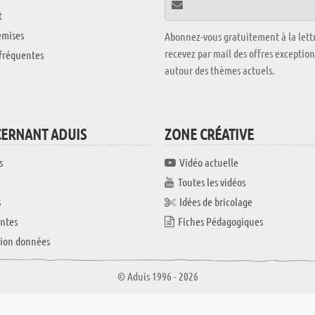
t
emises
Abonnez-vous gratuitement à la lettr
recevez par mail des offres exceptio
fréquentes
autour des thèmes actuels.
CERNANT ADUIS
ZONE CRÉATIVE
s
Vidéo actuelle
Toutes les vidéos
s
Idées de bricolage
ntes
Fiches Pédagogiques
tion données
© Aduis 1996 - 2026