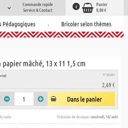
Commande rapide
Panier
0
Service & Contact
0,00 €
.
s Pédagogiques
Bricoler selon thèmes
 papier mâché, 13 x 11 1,5 cm
N° 603895
rise)
2,69 €
Dans le panier
de suite
Prévision de livraison:
vendredi, 14/ août