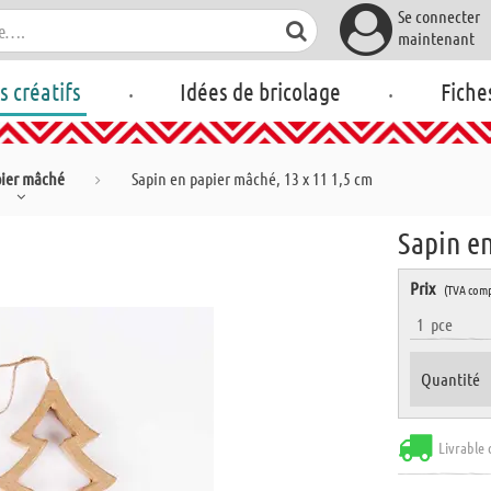
Se connecter
maintenant
.
.
rs créatifs
Idées de bricolage
Fiche
ier mâché
Sapin en papier mâché, 13 x 11 1,5 cm
Sapin en
Prix
(TVA comp
1
pce
Quantité
Livrable 