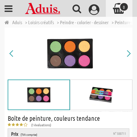
0
Aduis
> Loisirs créatifs
> Peindre - colorier - dessiner
> Peintures à 
Boîte de peinture, couleurs tendance
(1 évaluations)
Prix
N° 500711
(TVA comprise)